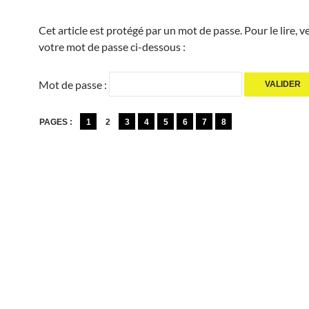
Cet article est protégé par un mot de passe. Pour le lire, ve
votre mot de passe ci-dessous :
Mot de passe :
PAGES :
1
2
3
4
5
6
7
8