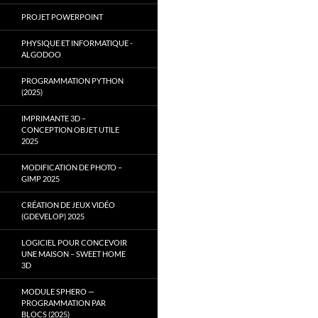
PROJET POWERPOINT
PHYSIQUE ET INFORMATIQUE -
ALGODOO
PROGRAMMATION PYTHON
(2025)
IMPRIMANTE 3D –
CONCEPTION OBJET UTILE
2025
MODIFICATION DE PHOTO –
GIMP 2025
CRÉATION DE JEUX VIDÉO
(GDEVELOP) 2025
LOGICIEL POUR CONCEVOIR
UNE MAISON – SWEET HOME
3D
MODULE SPHERO —
PROGRAMMATION PAR
BLOCS (2025)