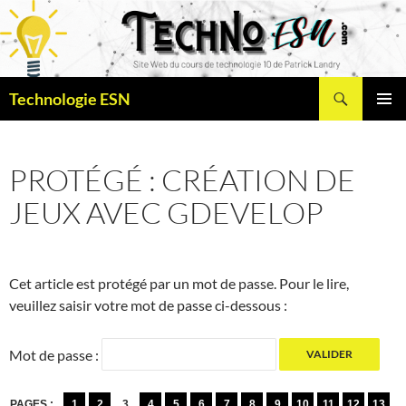
Recherche
Technologie ESN
ALLER
MENU
AU
PRINCI
CONTENU
PROTÉGÉ : CRÉATION DE
JEUX AVEC GDEVELOP
Cet article est protégé par un mot de passe. Pour le lire,
veuillez saisir votre mot de passe ci-dessous :
Mot de passe :
PAGES :
1
2
3
4
5
6
7
8
9
10
11
12
13